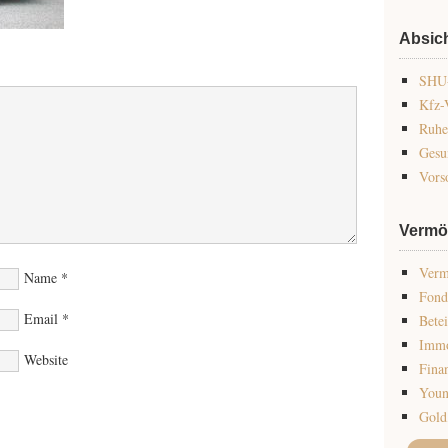
Absic
SHU-
Kfz-
Ruhe
Gesu
Vors
Vermö
Verm
Name
*
Fond
Email
*
Bete
Immo
Website
Fina
Youn
Gold