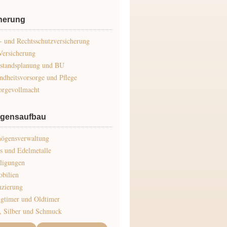
herung
 und Rechtsschutzversicherung
Versicherung
standsplanung und BU
ndheitsvorsorge und Pflege
orgevollmacht
gensaufbau
ögensverwaltung
s und Edelmetalle
iligungen
bilien
nzierung
gtimer und Oldtimer
, Silber und Schmuck