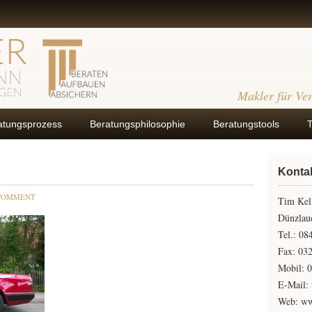
Makler für Ve
atungsprozess
Beratungsphilosophie
Beratungstools
Konta
 COMMENT
Tim Kel
Dünzlaue
Tel.: 0
Fax: 03
Mobil: 
E-Mail: 
Web: ww