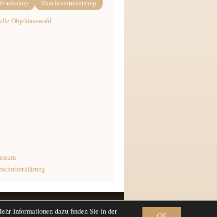
Fondsshop
Zum Investmentshop
elle Objektauswahl
essum
nschutzerklärung
esis Framework
·
WordPress
·
Log in
hr Informationen dazu finden Sie in der
OK