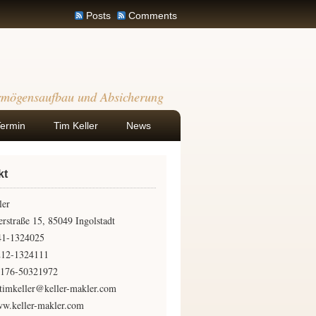
Posts
Comments
rmögensaufbau und Absicherung
Termin
Tim Keller
News
kt
ler
rstraße 15, 85049 Ingolstadt
841-1324025
212-1324111
0176-50321972
timkeller@keller-makler.com
w.keller-makler.com