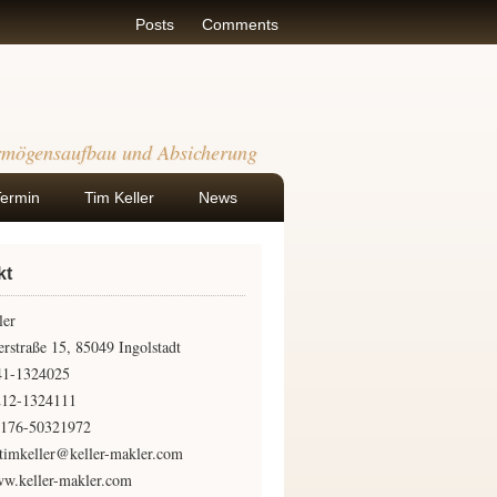
Posts
Comments
rmögensaufbau und Absicherung
Termin
Tim Keller
News
kt
ler
rstraße 15, 85049 Ingolstadt
841-1324025
212-1324111
0176-50321972
timkeller@keller-makler.com
w.keller-makler.com