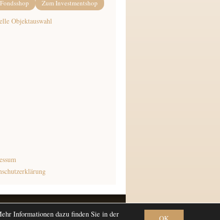
Fondsshop
Zum Investmentshop
elle Objektauswahl
essum
nschutzerklärung
esis Framework
·
WordPress
·
Log in
hr Informationen dazu finden Sie in der
OK