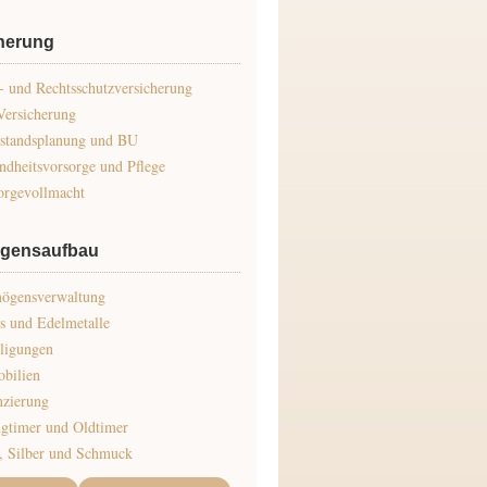
herung
 und Rechtsschutzversicherung
Versicherung
standsplanung und BU
ndheitsvorsorge und Pflege
orgevollmacht
gensaufbau
ögensverwaltung
s und Edelmetalle
iligungen
bilien
nzierung
gtimer und Oldtimer
, Silber und Schmuck