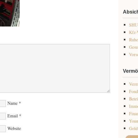
Absic
SHU-
Kfz-
Ruhe
Gesu
Vors
Vermö
Verm
Fond
Bete
Name
*
Immo
Fina
Email
*
Youn
Website
Gold