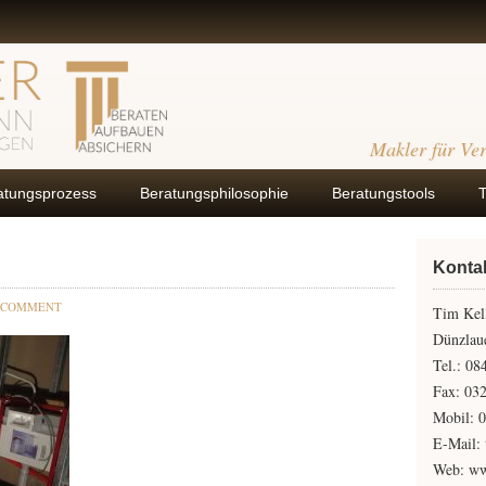
Makler für Ve
atungsprozess
Beratungsphilosophie
Beratungstools
Konta
 COMMENT
Tim Kel
Dünzlaue
Tel.: 0
Fax: 03
Mobil: 
E-Mail: 
Web: ww