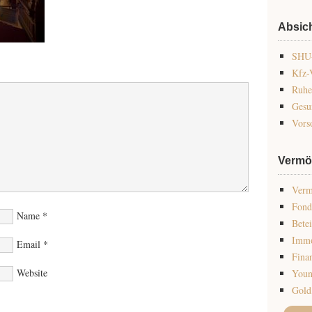
Absic
SHU-
Kfz-
Ruhe
Gesu
Vors
Vermö
Verm
Fond
Name
*
Bete
Immo
Email
*
Fina
Website
Youn
Gold