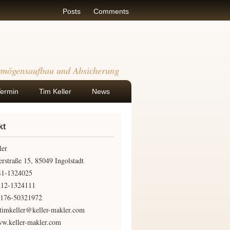
Posts
Comments
rmögensaufbau und Absicherung
Termin
Tim Keller
News
kt
ler
rstraße 15, 85049 Ingolstadt
841-1324025
212-1324111
0176-50321972
timkeller@keller-makler.com
w.keller-makler.com