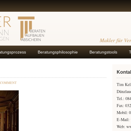
Makler für Ve
atungsprozess
Beratungsphilosophie
Beratungstools
Konta
 COMMENT
Tim Kel
Dünzlaue
Tel.: 0
Fax: 03
Mobil: 
E-Mail: 
Web: ww